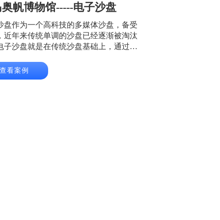
奥帆博物馆-----电子沙盘
沙盘作为一个高科技的多媒体沙盘，备受
，近年来传统单调的沙盘已经逐渐被淘汰
电子沙盘就是在传统沙盘基础上，通过投
方式，将动态效果投射到实体沙盘模型
结合灯光音效及配音讲解，生动直观地进
查看案例
示，从而让参观者获取简明、优美、逼真
态信息。