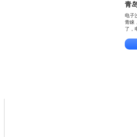
青岛
电子
青睐
了，
影的
上，
行展
的动