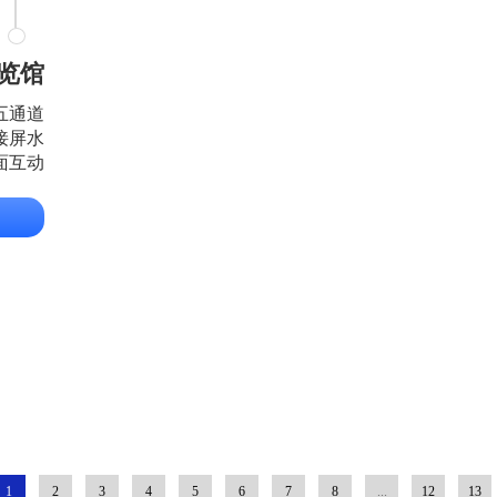
览馆
五通道
接屏水
面互动
例
1
2
3
4
5
6
7
8
...
12
13