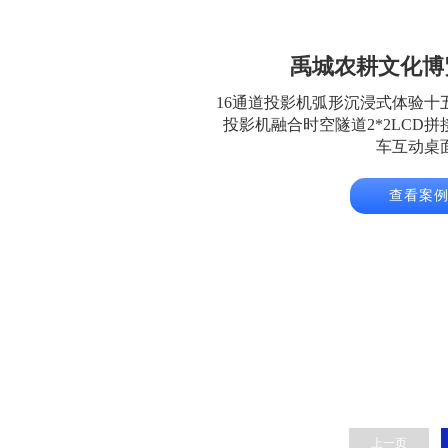
禹城农耕文化博
16通道投影机弧形沉浸式体验十
投影机融合时空隧道2*2LCD拼
车互动桌
查看案
上一页