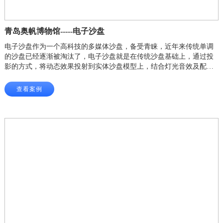
青岛奥帆博物馆-----电子沙盘
电子沙盘作为一个高科技的多媒体沙盘，备受青睐，近年来传统单调
的沙盘已经逐渐被淘汰了，电子沙盘就是在传统沙盘基础上，通过投
影的方式，将动态效果投射到实体沙盘模型上，结合灯光音效及配音
讲解，生动直观地进行展示，从而让参观者获取简明、优美、逼真的
动态信息。
查看案例