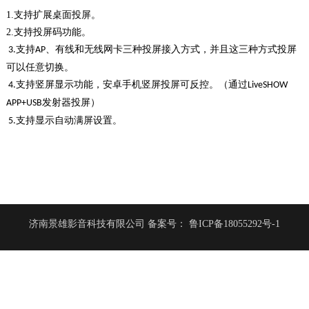
1.支持扩展桌面投屏。
2.支持投屏码功能。
支持
、有线和无线网卡三种投屏接入方式，并且这三种方式投屏
3.
AP
可以任意切换。
支持竖屏显示功能，安卓手机竖屏投屏可反控。（通过
4.
LiveSHOW
发射器投屏）
APP+USB
支持显示自动满屏设置。
5.
济南景雄影音科技有限公司
备案号：
鲁ICP备18055292号-1